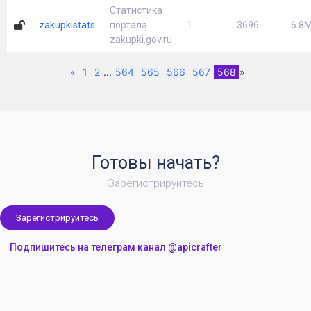
Статистика
zakupkistats
портала
1
3696
6.8M
zakupki.gov.ru
Previous
(current)
«
1
2
...
564
565
566
567
568
»
Готовы начать?
Зарегистрируйтесь
Зарегистрируйтесь
Подпишитесь на телеграм канал @apicrafter