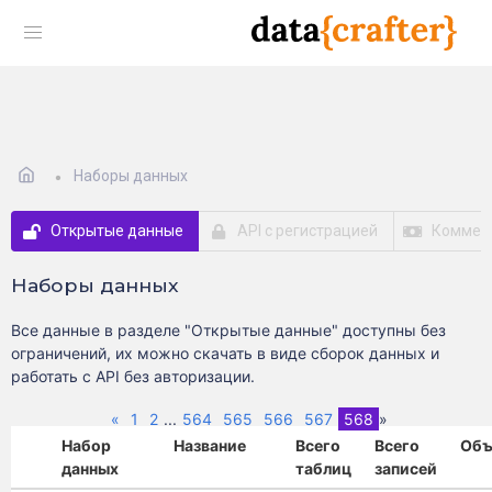
Наборы данных
Открытые данные
API с регистрацией
Коммер
Наборы данных
Все данные в разделе "Открытые данные" доступны без
ограничений, их можно скачать в виде сборок данных и
работать с API без авторизации.
Previous
(current)
«
1
2
...
564
565
566
567
568
»
Набор
Название
Всего
Всего
Объ
данных
таблиц
записей