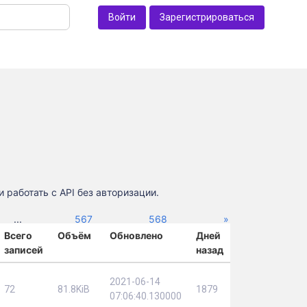
Войти
Зарегистрироваться
 работать с API без авторизации.
Next
...
567
568
»
Всего
Объём
Обновлено
Дней
записей
назад
2021-06-14
72
81.8KiB
1879
07:06:40.130000