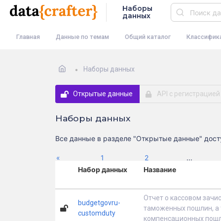
Наборы
данных
Главная
Данные по темам
Общий каталог
Классифик
Наборы данных
Открытые данные
API с регистрацией
Наборы данных
Все данные в разделе "Открытые данные" досту
Previous
«
1
2
...
Набор данных
Название
Отчет о кассовом зачи
budgetgovru-
таможенных пошлин, а 
customduty
компенсационных пошл