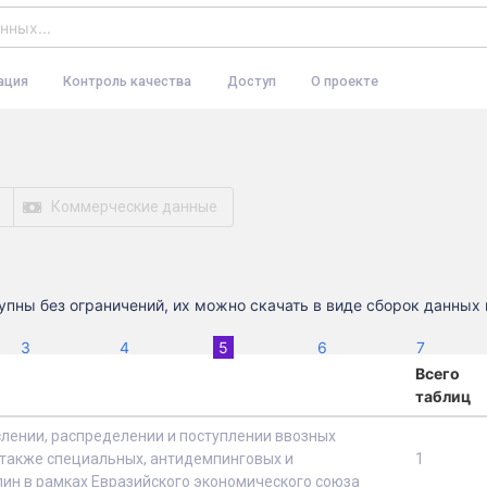
ация
Контроль качества
Доступ
О проекте
Коммерческие данные
пны без ограничений, их можно скачать в виде сборок данных и
(current)
3
4
5
6
7
Всего
таблиц
слении, распределении и поступлении ввозных
также специальных, антидемпинговых и
1
ин в рамках Евразийского экономического союза