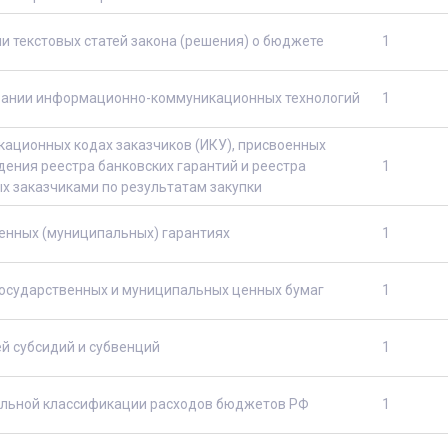
и текстовых статей закона (решения) о бюджете
1
вании информационно-коммуникационных технологий
1
ационных кодах заказчиков (ИКУ), присвоенных
дения реестра банковских гарантий и реестра
1
х заказчиками по результатам закупки
енных (муниципальных) гарантиях
1
государственных и муниципальных ценных бумаг
1
й субсидий и субвенций
1
льной классификации расходов бюджетов РФ
1