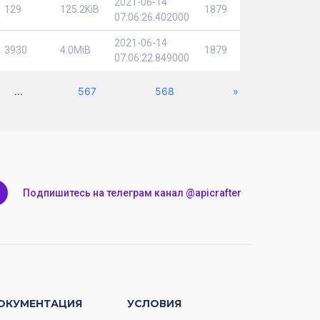
2021-06-14
129
125.2KiB
1879
07:06:26.402000
2021-06-14
3930
4.0MiB
1879
07:06:22.849000
Next
...
567
568
»
Подпишитесь на телеграм канал @apicrafter
ОКУМЕНТАЦИЯ
УСЛОВИЯ