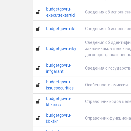
budgetgovru-
Сведения об исполнени
executtextarticl
budgetgovru-ikt
Сведения об использо
Сведения об идентифик
budgetgovru-iky
заказчикам, в целях ве
договоров, заключенны
budgetgovru-
Сведения о государств
infgarant
budgetgovru-
Особенности эмиссии 
issuesecurities
budgetgovru-
Справочник кодов целе
kbkccss
budgetgovru-
Справочник функциона
kbkfkr