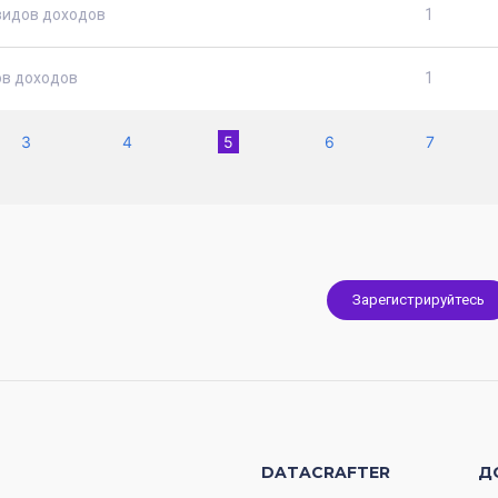
видов доходов
1
ов доходов
1
(current)
3
4
5
6
7
Зарегистрируйтесь
DATACRAFTER
Д