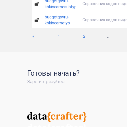
budgetgovru-
Справочник кодов под
kbkincomesubtyp
budgetgovru-
Справочник кодов вид
kbkincometyp
Previous
«
1
2
...
Готовы начать?
Зарегистрируйтесь