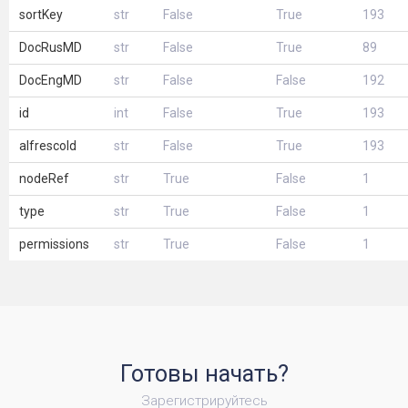
sortKey
str
False
True
193
DocRusMD
str
False
True
89
DocEngMD
str
False
False
192
id
int
False
True
193
alfrescoId
str
False
True
193
nodeRef
str
True
False
1
type
str
True
False
1
permissions
str
True
False
1
Готовы начать?
Зарегистрируйтесь