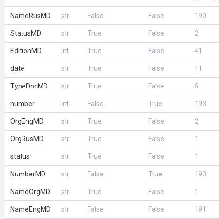
NameRusMD
str
False
False
190
StatusMD
str
True
False
2
EditionMD
int
True
False
41
date
str
True
False
11
TypeDocMD
str
True
False
5
number
int
False
True
193
OrgEngMD
str
True
False
2
OrgRusMD
str
True
False
1
status
str
True
False
1
NumberMD
str
False
True
193
NameOrgMD
str
True
False
1
NameEngMD
str
False
False
191