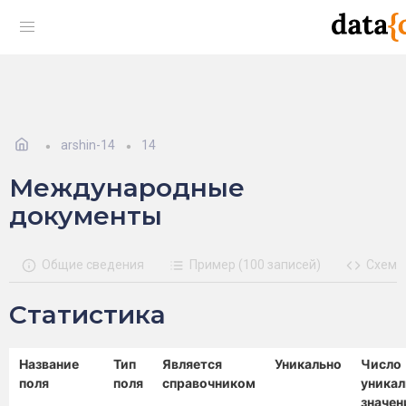
arshin-14
14
Международные
документы
Общие сведения
Пример (100 записей)
Схема
Статистика
Название
Тип
Является
Уникально
Число
поля
поля
справочником
уникал
значен