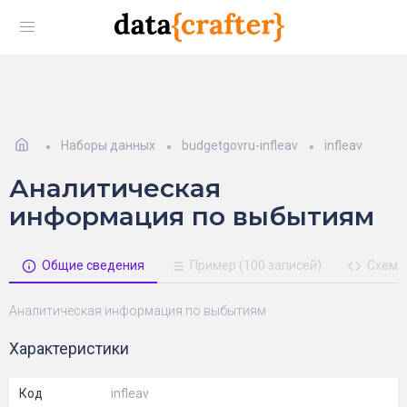
Наборы данных
budgetgovru-infleav
infleav
Аналитическая
информация по выбытиям
Общие сведения
Пример (100 записей)
Схема
Аналитическая информация по выбытиям
Характеристики
Код
infleav