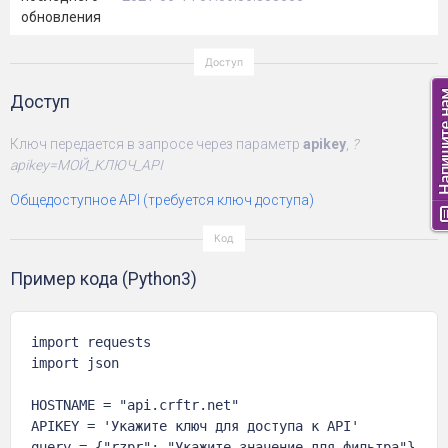
обновления
Доступ
Ключ передается в запросе через параметр
apikey
,
?
apikey=МОЙ_КЛЮЧ_API
Общедоступное API (требуется ключ доступа)
Пример кода (Python3)
import requests

import json

HOSTNAME = "api.crftr.net"

APIKEY = 'Укажите ключ для доступа к API'

query = {"rzpr": "Укажите значение для фильтра"}
