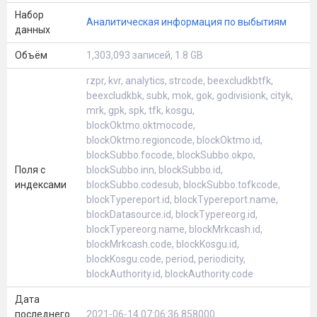
Набор
Аналитическая информация по выбытиям
данных
Объём
1,303,093 записей, 1.8 GB
rzpr, kvr, analytics, strcode, beexcludkbtfk,
beexcludkbk, subk, mok, gok, godivisionk, cityk,
mrk, gpk, spk, tfk, kosgu,
blockOktmo.oktmocode,
blockOktmo.regioncode, blockOktmo.id,
blockSubbo.focode, blockSubbo.okpo,
Поля с
blockSubbo.inn, blockSubbo.id,
индексами
blockSubbo.codesub, blockSubbo.tofkcode,
blockTypereport.id, blockTypereport.name,
blockDatasource.id, blockTypereorg.id,
blockTypereorg.name, blockMrkcash.id,
blockMrkcash.code, blockKosgu.id,
blockKosgu.code, period, periodicity,
blockAuthority.id, blockAuthority.code
Дата
последнего
2021-06-14 07:06:36.858000