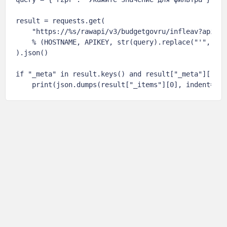
result = requests.get(

    "https://%s/rawapi/v3/budgetgovru/infleav?apikey
    % (HOSTNAME, APIKEY, str(query).replace("'", '"')
).json()

if "_meta" in result.keys() and result["_meta"]["tot
    print(json.dumps(result["_items"][0], indent=4, 