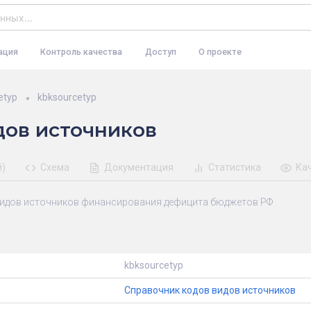
ация
Контроль качества
Доступ
О проекте
etyp
kbksourcetyp
дов источников
й)
Схема
Документация
Статистика
Ка
видов источников финансирования дефицита бюджетов РФ
kbksourcetyp
Справочник кодов видов источников