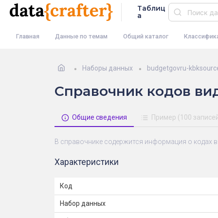
Таблиц
а
Главная
Данные по темам
Общий каталог
Классифик
Наборы данных
budgetgovru-kbksourc
Справочник кодов ви
Общие сведения
Пример (100 записе
В справочнике содержится информация о кодах 
Характеристики
Код
Набор данных