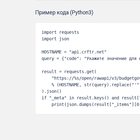
Пример кода (Python3)
import requests

import json

HOSTNAME = "api.crftr.net"

query = {"code": "Укажите значение для ф
result = requests.get(

    "https://%s/open/rawapi/v3/budgetgo
    % (HOSTNAME, str(query).replace("'",
).json()

if "_meta" in result.keys() and result["
    print(json.dumps(result["_items"][0