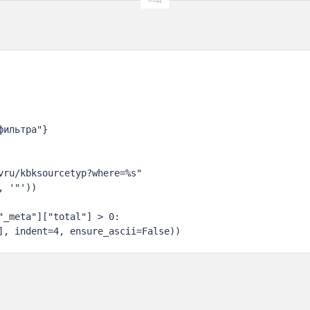
ильтра"}

vru/kbksourcetyp?where=%s"

 '"'))

_meta"]["total"] > 0:

], indent=4, ensure_ascii=False))