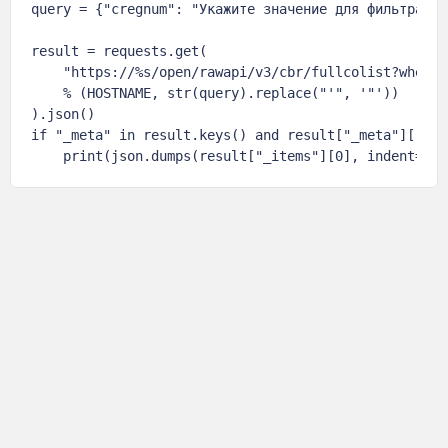
query = {"cregnum": "Укажите значение для фильтра"}

result = requests.get(

    "https://%s/open/rawapi/v3/cbr/fullcolist?where=%
    % (HOSTNAME, str(query).replace("'", '"'))

).json()

if "_meta" in result.keys() and result["_meta"]["tot
    print(json.dumps(result["_items"][0], indent=4, 