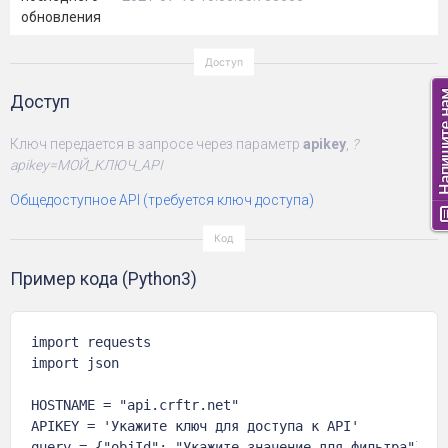
обновления
Доступ
Ключ передается в запросе через параметр
apikey
,
?
apikey=МОЙ_КЛЮЧ_API
Общедоступное API (требуется ключ доступа)
Пример кода (Python3)
import requests

import json

HOSTNAME = "api.crftr.net"

APIKEY = 'Укажите ключ для доступа к API'

query = {"objId": "Укажите значение для фильтра"}
