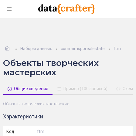
Наборы данных
commimspbrealestate
ftm
Объекты творческих
мастерских
Общие сведения
Пример (100 записей)
Схема
Объекты творческих мастерских
Характеристики
Код
ftm