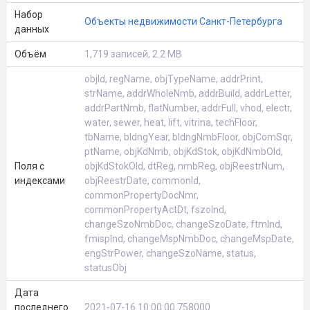
Набор
Объекты недвижимости Санкт-Петербурга
данных
Объём
1,719 записей, 2.2 MB
objId, regName, objTypeName, addrPrint,
strName, addrWholeNmb, addrBuild, addrLetter,
addrPartNmb, flatNumber, addrFull, vhod, electr,
water, sewer, heat, lift, vitrina, techFloor,
tbName, bldngYear, bldngNmbFloor, objComSqr,
ptName, objKdNmb, objKdStok, objKdNmbOld,
Поля с
objKdStokOld, dtReg, nmbReg, objReestrNum,
индексами
objReestrDate, commonId,
commonPropertyDocNmr,
commonPropertyActDt, fszoInd,
changeSzoNmbDoc, changeSzoDate, ftmInd,
fmispInd, changeMspNmbDoc, changeMspDate,
engStrPower, changeSzoName, status,
statusObj
Дата
последнего
2021-07-16 10:00:00.758000