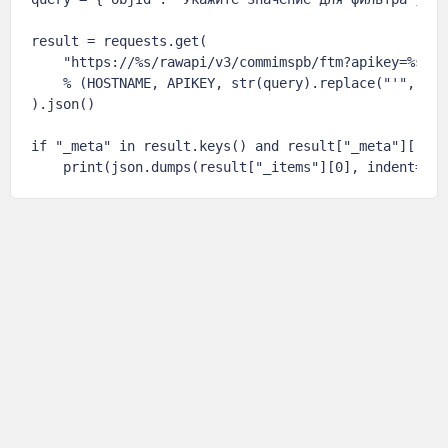
result = requests.get(

    "https://%s/rawapi/v3/commimspb/ftm?apikey=%s&whe
    % (HOSTNAME, APIKEY, str(query).replace("'", '"')
).json()

if "_meta" in result.keys() and result["_meta"]["tot
    print(json.dumps(result["_items"][0], indent=4, 