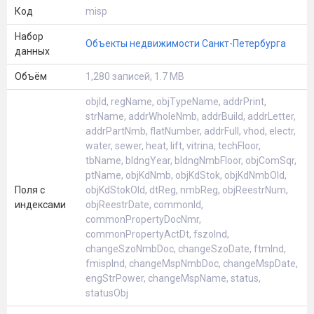
Код
misp
Набор
Объекты недвижимости Санкт-Петербурга
данных
Объём
1,280 записей, 1.7 MB
objId, regName, objTypeName, addrPrint,
strName, addrWholeNmb, addrBuild, addrLetter,
addrPartNmb, flatNumber, addrFull, vhod, electr,
water, sewer, heat, lift, vitrina, techFloor,
tbName, bldngYear, bldngNmbFloor, objComSqr,
ptName, objKdNmb, objKdStok, objKdNmbOld,
Поля с
objKdStokOld, dtReg, nmbReg, objReestrNum,
индексами
objReestrDate, commonId,
commonPropertyDocNmr,
commonPropertyActDt, fszoInd,
changeSzoNmbDoc, changeSzoDate, ftmInd,
fmispInd, changeMspNmbDoc, changeMspDate,
engStrPower, changeMspName, status,
statusObj