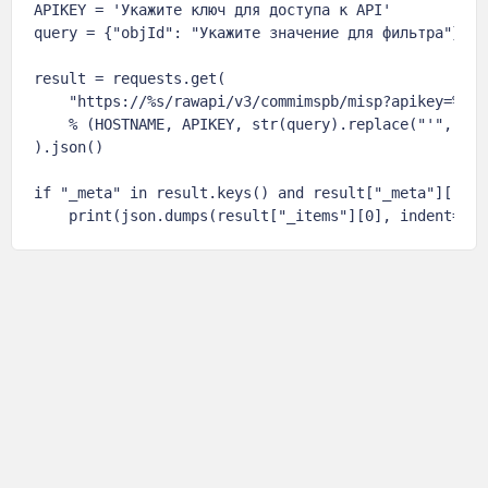
APIKEY = 'Укажите ключ для доступа к API'

query = {"objId": "Укажите значение для фильтра"}

result = requests.get(

    "https://%s/rawapi/v3/commimspb/misp?apikey=%s&w
    % (HOSTNAME, APIKEY, str(query).replace("'", '"')
).json()

if "_meta" in result.keys() and result["_meta"]["tot
    print(json.dumps(result["_items"][0], indent=4, 