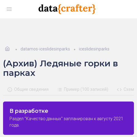
datamos-iceslidesinparks
iceslidesinparks
(Архив) Ледяные горки в
парках
Общие сведения
Пример (100 записей)
Схема
В разработке
Раздел "Качество данных" запланирован к августу 2021
года.