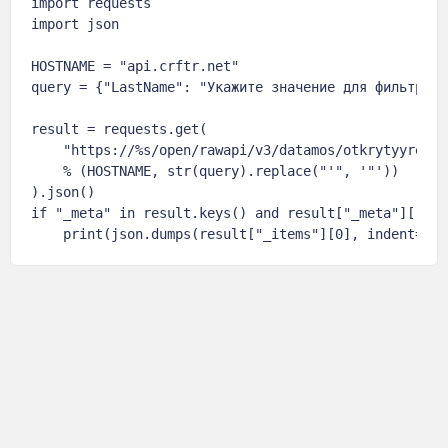
import requests

import json

HOSTNAME = "api.crftr.net"

query = {"LastName": "Укажите значение для фильтра"}

result = requests.get(

    "https://%s/open/rawapi/v3/datamos/otkrytyyreest
    % (HOSTNAME, str(query).replace("'", '"'))

).json()

if "_meta" in result.keys() and result["_meta"]["tot
    print(json.dumps(result["_items"][0], indent=4, 