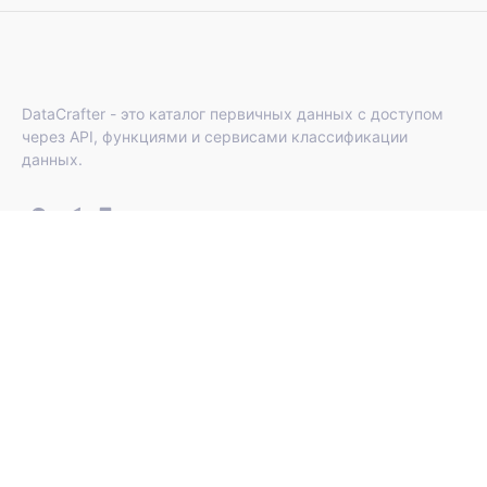
DataCrafter - это каталог первичных данных с доступом
через API, функциями и сервисами классификации
данных.
DATACRAFTER
Главная страница
Данные по темам
Общий каталог
Классификация