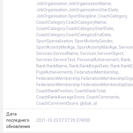
JobOrganisation.JobOrganizationName,
JobOrganisation.JobOrganizationStartDate,
JobOrganisation.SportDiscipline, CoachCategory,
CoachCategory.CoachCategoryName,
CoachCategory.CoachCategoryStartDate,
CoachCategory.CoachCategoryEndDate,
SportSpecialization, SportActivityGender,
SportActivityMinAge, SportActivityMaxAge, Service
Services.ServiceName, Services.ServiceObject,
Services.ServiceText, PersonalAchievement, Rank,
Rank.RankName, Rank.RankBeginDate, Rank.RankE
PupilAchievements, FederationMembership,
FederationMembership.FederationMembershipOrgan
FederationMembership.FederationMembershipDate
CoachRankPosition, CoachRankTotal,
CoachRankAverageScore, CoachComments,
CoachCommentScore, global_id
Дата
последнего
2021-10-23 07:37:29.374000
обновления