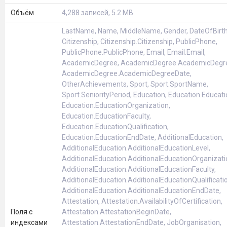
Объём
4,288 записей, 5.2 MB
LastName, Name, MiddleName, Gender, DateOfBirth
Citizenship, Citizenship.Citizenship, PublicPhone,
PublicPhone.PublicPhone, Email, Email.Email,
AcademicDegree, AcademicDegree.AcademicDeg
AcademicDegree.AcademicDegreeDate,
OtherAchievements, Sport, Sport.SportName,
Sport.SeniorityPeriod, Education, Education.Educati
Education.EducationOrganization,
Education.EducationFaculty,
Education.EducationQualification,
Education.EducationEndDate, AdditionalEducation,
AdditionalEducation.AdditionalEducationLevel,
AdditionalEducation.AdditionalEducationOrganizati
AdditionalEducation.AdditionalEducationFaculty,
AdditionalEducation.AdditionalEducationQualificatio
AdditionalEducation.AdditionalEducationEndDate,
Attestation, Attestation.AvailabilityOfCertification,
Поля с
Attestation.AttestationBeginDate,
индексами
Attestation.AttestationEndDate, JobOrganisation,