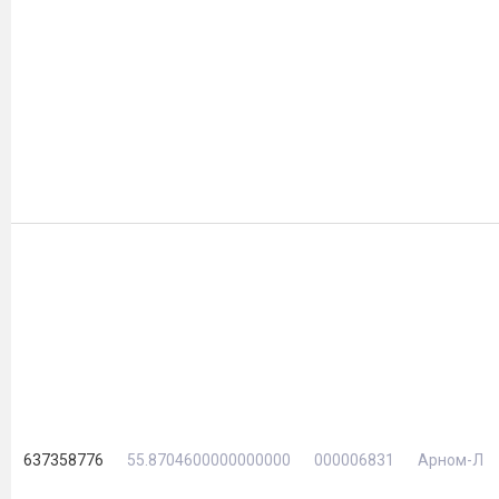
637358776
55.8704600000000000
000006831
Арном-Л