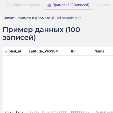
Общие сведения
Пример (100 записей)
Схема
Скачать пример в формате JSON
sample.json
Пример данных (100
записей)
global_id
Latitude_WGS84
ID
Name
637351707
55.7495416902760330
000006627
Сервисный