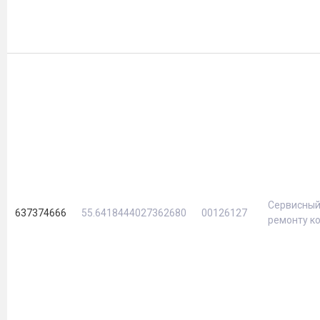
Сервисный
637374666
55.6418444027362680
00126127
ремонту к