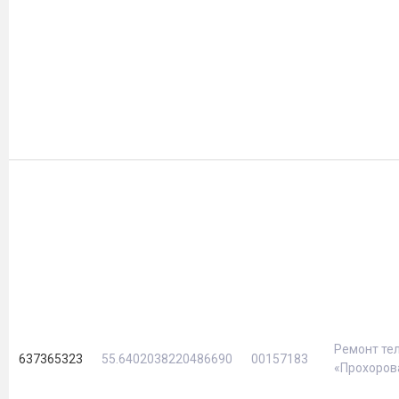
Ремонт те
637365323
55.6402038220486690
00157183
«Прохоров