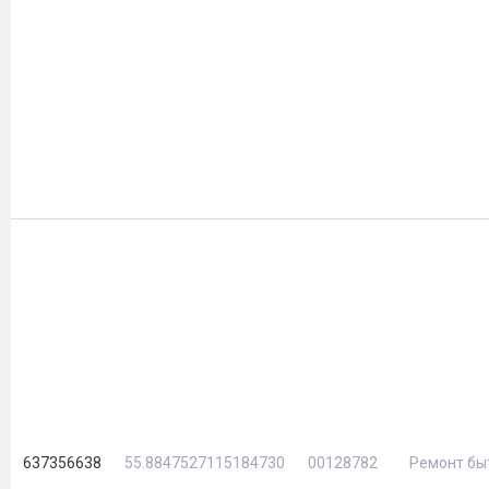
637356638
55.8847527115184730
00128782
Ремонт бы