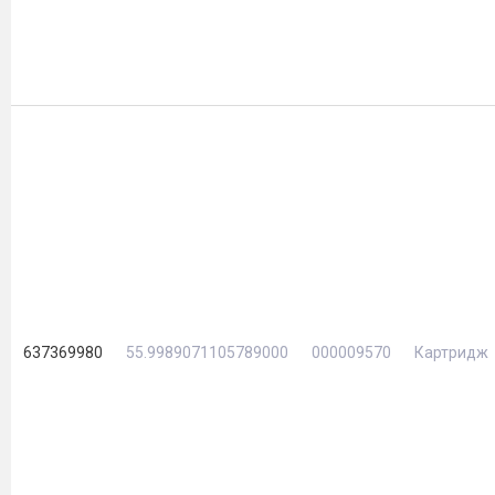
637369980
55.9989071105789000
000009570
Картридж