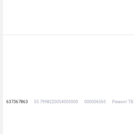
637367863
55.7998220054005000
000006565
Ремонт ТВ