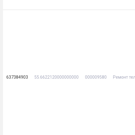
637384903
55.6622120000000000
000009580
Ремонт те