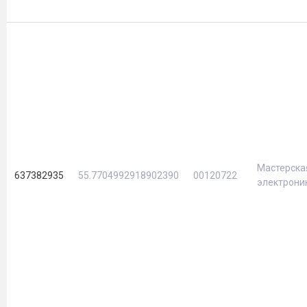
Мастерска
637382935
55.7704992918902390
00120722
электрони