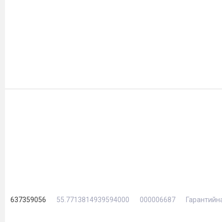
637359056
55.7713814939594000
000006687
Гарантийн