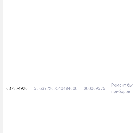
Ремонт бы
637374920
55.6397267540484000
000009576
приборов