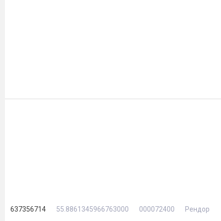
637356714
55.8861345966763000
000072400
Рендор