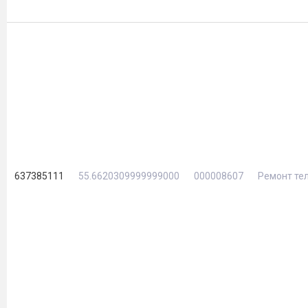
637385111
55.6620309999999000
000008607
Ремонт те