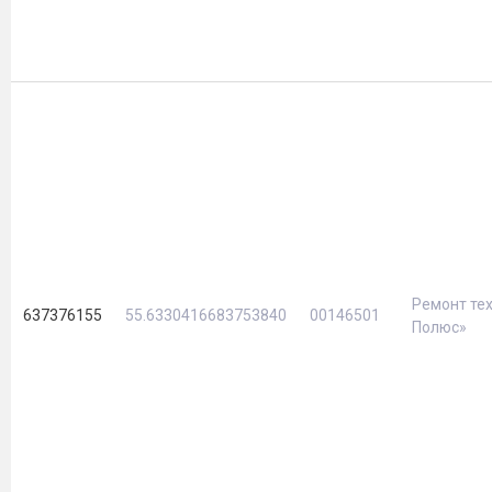
Ремонт тех
637376155
55.6330416683753840
00146501
Полюс»