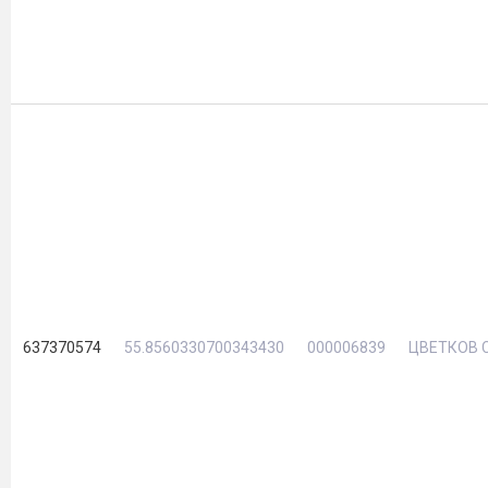
637370574
55.8560330700343430
000006839
ЦВЕТКОВ С.