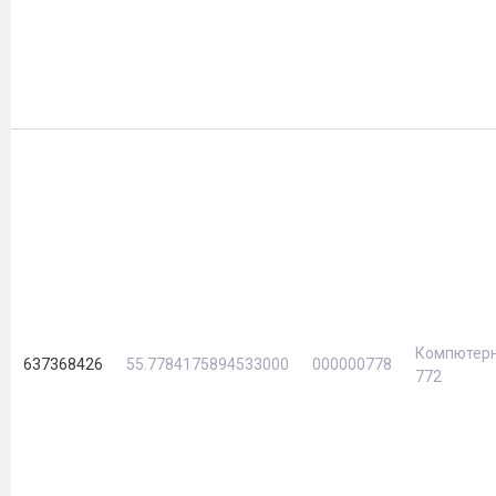
Компютерн
637368426
55.7784175894533000
000000778
772