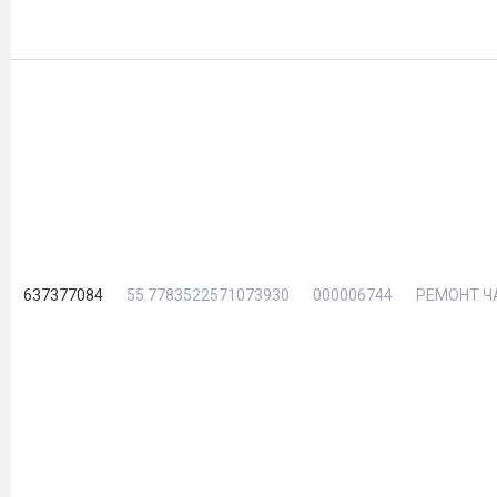
637377084
55.7783522571073930
000006744
РЕМОНТ Ч