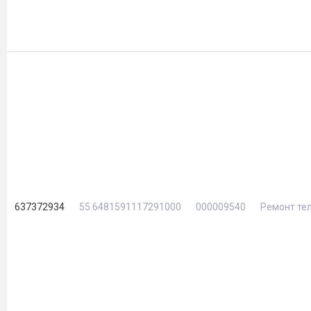
637372934
55.6481591117291000
000009540
Ремонт те