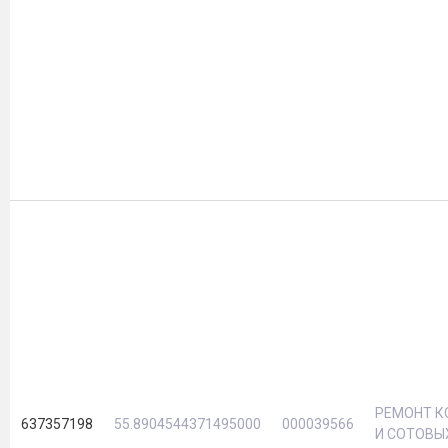
РЕМОНТ 
637357198
55.8904544371495000
000039566
И СОТОВЫ