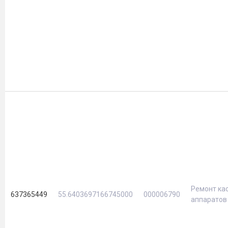
Ремонт ка
637365449
55.6403697166745000
000006790
аппаратов