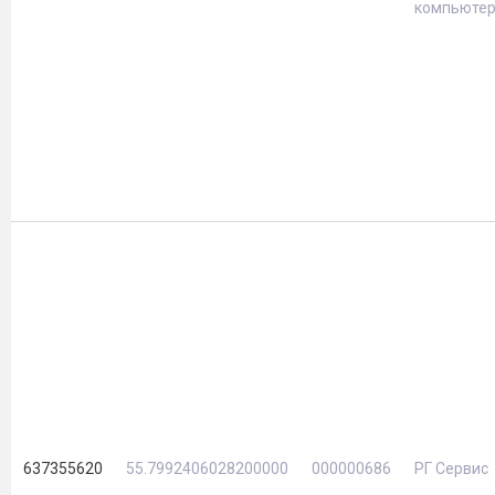
компьюте
637355620
55.7992406028200000
000000686
РГ Сервис