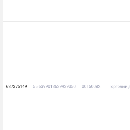
637375149
55.6399013639939350
00150082
Торговый 