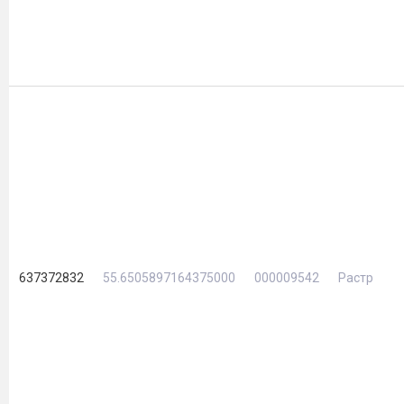
637372832
55.6505897164375000
000009542
Растр