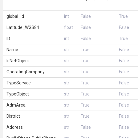
global_id
int
False
True
Latitude_WGS84
float
False
False
ID
int
False
True
Name
str
True
False
IsNetObject
str
True
False
OperatingCompany
str
True
False
TypeService
str
True
False
TypeObject
str
True
False
AdmArea
str
True
False
District
str
True
False
Address
str
False
False