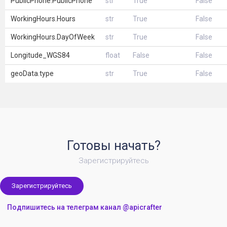
PublicPhone.PublicPhone
str
True
False
WorkingHours.Hours
str
True
False
WorkingHours.DayOfWeek
str
True
False
Longitude_WGS84
float
False
False
geoData.type
str
True
False
Готовы начать?
Зарегистрируйтесь
Зарегистрируйтесь
Подпишитесь на телеграм канал @apicrafter