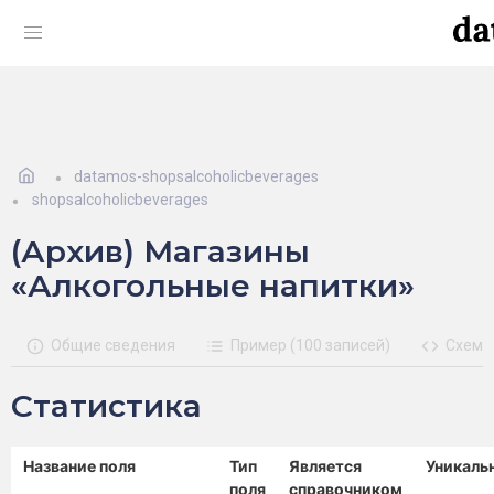
datamos-shopsalcoholicbeverages
shopsalcoholicbeverages
(Архив) Магазины
«Алкогольные напитки»
Общие сведения
Пример (100 записей)
Схема
Статистика
Название поля
Тип
Является
Уникаль
поля
справочником