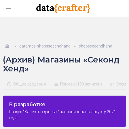
datamos-shopssecondhand
shopssecondhand
(Архив) Магазины «Секонд
Хенд»
Общие сведения
Пример (100 записей)
Схема
В разработке
Раздел "Качество данных" запланирован к августу 2021
года.