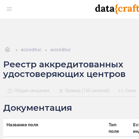
accredituc
accredituc
Реестр аккредитованных
удостоверяющих центров
Общие сведения
Пример (100 записей)
Схема
Документация
Название поля
Тип
Ес
поля
ин