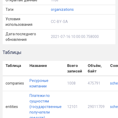
Открытые данные
True
Тэги
organizations
Условия
CC-BY-SA
использования
Дата последнего
2021-07-16 10:00:00.758000
обновления
Таблицы
Таблица
Название
Всего
Объём,
Схе
записей
байт
Ресурсные
companies
1008
475791
sche
компании
Платежи по
сущностям
entities
(государственные
12101
29011709
sche
получатели
средств)