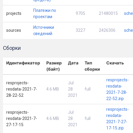
Платежи по
projects
9705
21480015
sche
проектам
Источники
sources
3227
2426306
sche
сведений
Сборки
Идентификатор
Размер
Дата
Тип
Скачать
(байт)
сборки
resprojects-
resprojects-
Jul
resdata-
resdata-2021-7-
4.6 MB
28
full
2021-7-28-
28-22-52
2021
22-52.zip
resprojects-
resprojects-
Jul
resdata-
resdata-2021-7-
4.6 MB
28
full
2021-7-27-
27-17-15
2021
17-15.zip