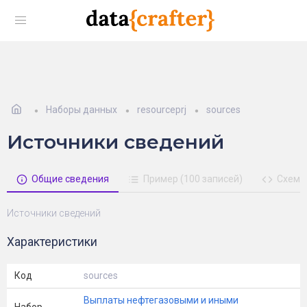
Наборы данных
resourceprj
sources
Источники сведений
Общие сведения
Пример (100 записей)
Схема
Источники сведений
Характеристики
Код
sources
Выплаты нефтегазовыми и иными