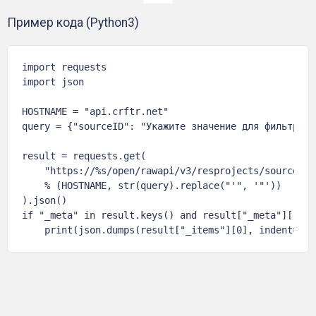
Пример кода (Python3)
import requests

import json

HOSTNAME = "api.crftr.net"

query = {"sourceID": "Укажите значение для фильтра"}

result = requests.get(

    "https://%s/open/rawapi/v3/resprojects/sources?w
    % (HOSTNAME, str(query).replace("'", '"'))

).json()

if "_meta" in result.keys() and result["_meta"]["tot
    print(json.dumps(result["_items"][0], indent=4, 