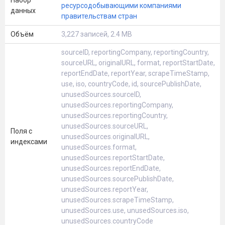
Набор
ресурсодобывающими компаниями
данных
правительствам стран
Объём
3,227 записей, 2.4 MB
sourceID, reportingCompany, reportingCountry,
sourceURL, originalURL, format, reportStartDate,
reportEndDate, reportYear, scrapeTimeStamp,
use, iso, countryCode, id, sourcePublishDate,
unusedSources.sourceID,
unusedSources.reportingCompany,
unusedSources.reportingCountry,
unusedSources.sourceURL,
Поля с
unusedSources.originalURL,
индексами
unusedSources.format,
unusedSources.reportStartDate,
unusedSources.reportEndDate,
unusedSources.sourcePublishDate,
unusedSources.reportYear,
unusedSources.scrapeTimeStamp,
unusedSources.use, unusedSources.iso,
unusedSources.countryCode