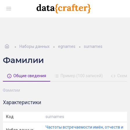
Наборы данных
egnames
surnames
Фамилии
Общие сведения
Пример (100 записей)
Схема
Фамилии
Характеристики
Код
surnames
Частоты встречаемости имён, отчеств и