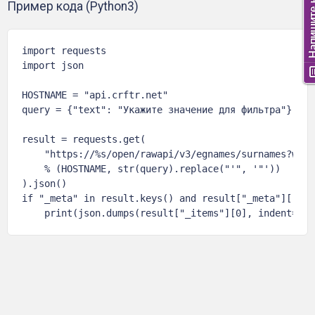
Пример кода (Python3)
import requests

import json

HOSTNAME = "api.crftr.net"

query = {"text": "Укажите значение для фильтра"}

result = requests.get(

    "https://%s/open/rawapi/v3/egnames/surnames?where
    % (HOSTNAME, str(query).replace("'", '"'))

).json()

if "_meta" in result.keys() and result["_meta"]["tot
    print(json.dumps(result["_items"][0], indent=4, 