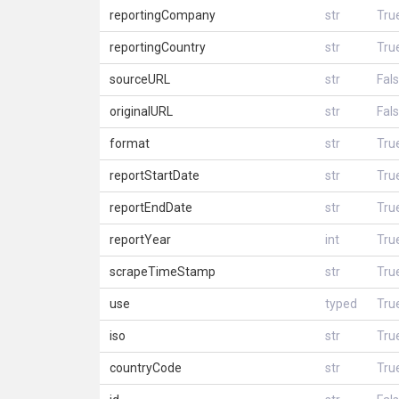
reportingCompany
str
Tru
reportingCountry
str
Tru
sourceURL
str
Fal
originalURL
str
Fal
format
str
Tru
reportStartDate
str
Tru
reportEndDate
str
Tru
reportYear
int
Tru
scrapeTimeStamp
str
Tru
use
typed
Tru
iso
str
Tru
countryCode
str
Tru