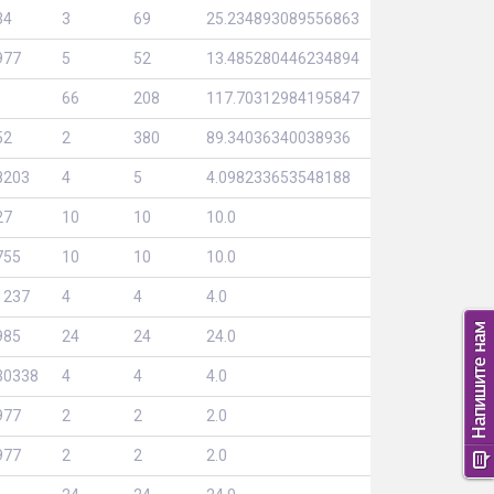
34
3
69
25.234893089556863
977
5
52
13.485280446234894
66
208
117.70312984195847
52
2
380
89.34036340038936
8203
4
5
4.098233653548188
27
10
10
10.0
755
10
10
10.0
1237
4
4
4.0
985
24
24
24.0
30338
4
4
4.0
977
2
2
2.0
977
2
2
2.0