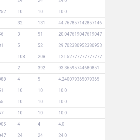
24
24
24.0
252
10
10
10.0
32
131
44.767857142857146
56
3
51
20.047619047619047
81
5
52
29.702380952380953
108
208
121.52777777777777
2
392
93.36595744680851
888
4
5
4.240079365079365
51
10
10
10.0
55
10
10
10.0
57
10
10
10.0
905
4
4
4.0
047
24
24
24.0