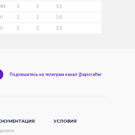
984
5
5
5.0
81
2
2
2.0
81
2
2
2.0
Подпишитесь на телеграм канал @apicrafter
ОКУМЕНТАЦИЯ
УСЛОВИЯ
проекте