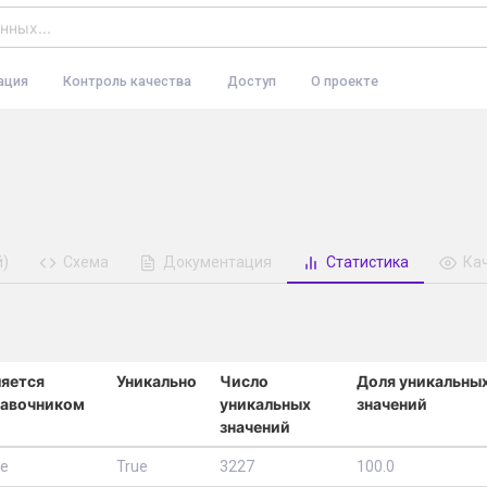
ация
Контроль качества
Доступ
О проекте
й)
Схема
Документация
Статистика
Ка
яется
Уникально
Число
Доля уникальны
равочником
уникальных
значений
значений
se
True
3227
100.0