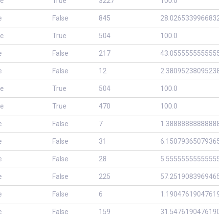
se
True
3227
100.0
e
False
845
28.026533996683
se
True
504
100.0
e
False
217
43.055555555555
e
False
12
2.3809523809523
se
True
504
100.0
se
True
470
100.0
e
False
7
1.3888888888888
e
False
31
6.1507936507936
e
False
28
5.5555555555555
e
False
225
57.251908396946
e
False
6
1.1904761904761
e
False
159
31.547619047619