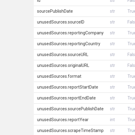
id
str
Fal
sourcePublishDate
str
Tru
unusedSources.sourceID
str
Fal
unusedSources.reportingCompany
str
Tru
unusedSources.reportingCountry
str
Tru
unusedSources.sourceURL
str
Fal
unusedSources.originalURL
str
Fal
unusedSources.format
str
Tru
unusedSources.reportStartDate
str
Tru
unusedSources.reportEndDate
str
Tru
unusedSources.sourcePublishDate
str
Tru
unusedSources.reportYear
int
Tru
unusedSources.scrapeTimeStamp
str
Tru