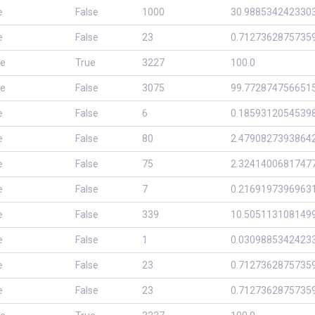
e
False
1000
30.988534242330
e
False
23
0.7127362875735
se
True
3227
100.0
se
False
3075
99.772874756651
e
False
6
0.1859312054539
e
False
80
2.4790827393864
e
False
75
2.3241400681747
e
False
7
0.2169197396963
e
False
339
10.505113108149
e
False
1
0.0309885342423
e
False
23
0.7127362875735
e
False
23
0.7127362875735