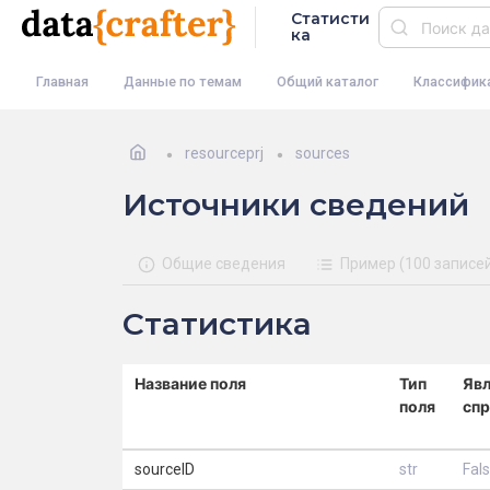
Статисти
ка
Главная
Данные по темам
Общий каталог
Классифик
resourceprj
sources
Источники сведений
Общие сведения
Пример (100 записе
Статистика
Название поля
Тип
Явл
поля
сп
sourceID
str
Fal