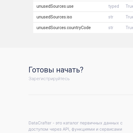
unusedSources.use
typed
Tru
unusedSources.iso
str
Tru
unusedSources.countryCode
str
Tru
Готовы начать?
Зарегистрируйтесь
DataCrafter - это каталог первичных данных с
доступом через API, функциями и сервисами