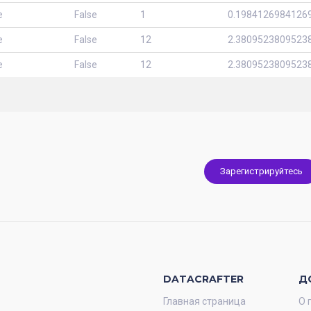
e
False
1
0.1984126984126
e
False
12
2.3809523809523
e
False
12
2.3809523809523
Зарегистрируйтесь
DATACRAFTER
Д
Главная страница
О 