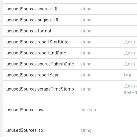
unusedSources.sourceURL
string
unusedSources.originalURL
string
unusedSources.format
string
unusedSources.reportStartDate
string
Дата
unusedSources.reportEndDate
string
Дата
unusedSources.sourcePublishDate
string
Дата
unusedSources.reportYear
string
Год
Дата 
unusedSources.scrapeTimeStamp
string
время
unusedSources.use
boolean
unusedSources.iso
string