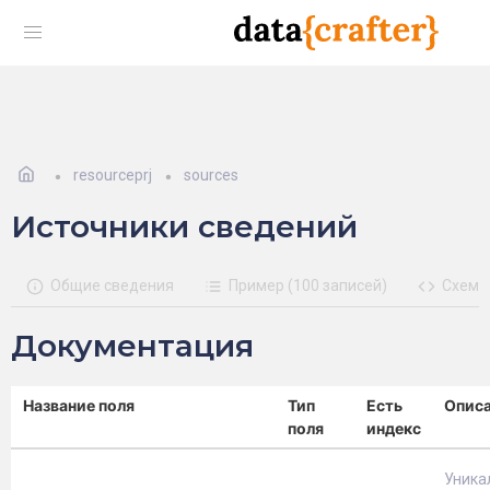
resourceprj
sources
Источники сведений
Общие сведения
Пример (100 записей)
Схема
Документация
Название поля
Тип
Есть
Опис
поля
индекс
Уника