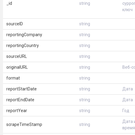
_id
string
сурро
ключ
sourceID
string
reportingCompany
string
reportingCountry
string
sourceURL
string
originalURL
string
Веб-с
format
string
reportStartDate
string
Дата
reportEndDate
string
Дата
reportYear
string
Год
Дата 
scrapeTimeStamp
string
время