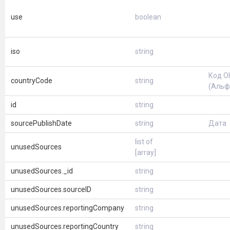
use
boolean
iso
string
Код 
countryCode
string
(Альф
id
string
sourcePublishDate
string
Дата
list of
unusedSources
[array]
unusedSources._id
string
unusedSources.sourceID
string
unusedSources.reportingCompany
string
unusedSources.reportingCountry
string